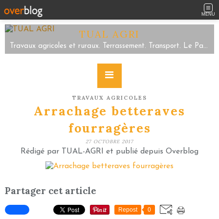
MENU
TUAL AGRI
Travaux agricoles et ruraux. Terrassement. Transport. Le Parc/Sartilly Baie Bocage/Servon. Tel 02.33.48.59.63
TRAVAUX AGRICOLES
Arrachage betteraves
fourragères
27 OCTOBRE 2017
Rédigé par TUAL-AGRI et publié depuis Overblog
Partager cet article
Repost
0