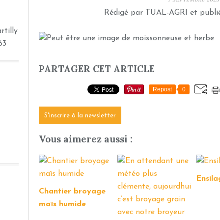
Rédigé par TUAL-AGRI et publi
tilly
63
PARTAGER CET ARTICLE
Repost
0
S'inscrire à la newsletter
Vous aimerez aussi :
Ensila
Chantier broyage
maïs humide