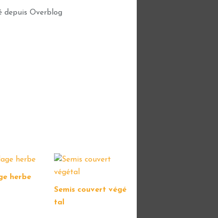
é depuis Overblog
ge herbe
Semis couvert végé
tal