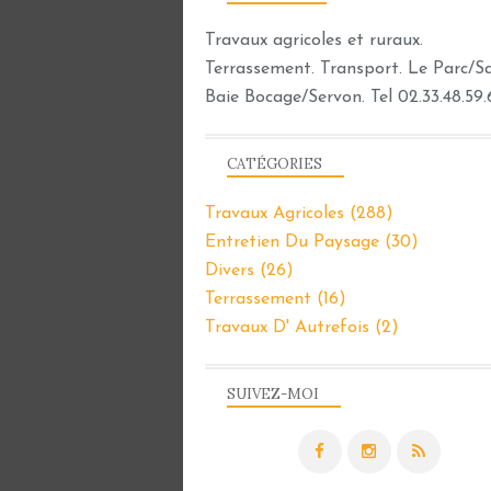
Travaux agricoles et ruraux.
Terrassement. Transport. Le Parc/Sar
Baie Bocage/Servon. Tel 02.33.48.59.
CATÉGORIES
Travaux Agricoles
(288)
Entretien Du Paysage
(30)
Divers
(26)
Terrassement
(16)
Travaux D' Autrefois
(2)
SUIVEZ-MOI