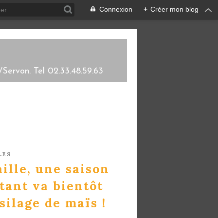
Connexion
+
Créer mon blog
/Servon. Tel 02.33.48.59.63
LES
ille, une saison
tant va bientôt
silage de maïs !