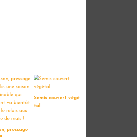
Semis couvert végé
tal
on, pressage