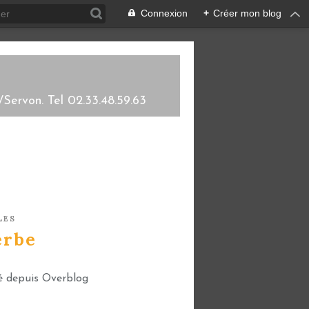
Connexion
+
Créer mon blog
/Servon. Tel 02.33.48.59.63
LES
erbe
é depuis Overblog