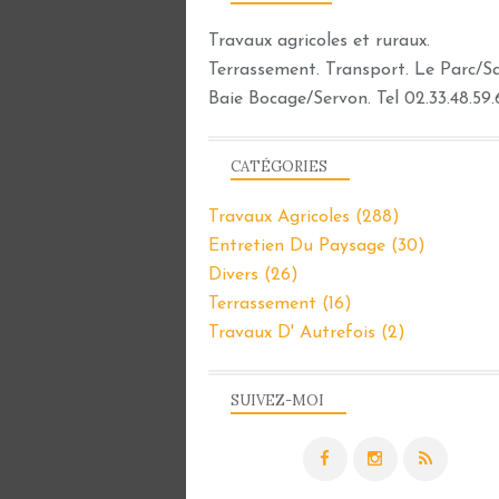
Travaux agricoles et ruraux.
Terrassement. Transport. Le Parc/Sar
Baie Bocage/Servon. Tel 02.33.48.59.
CATÉGORIES
Travaux Agricoles
(288)
Entretien Du Paysage
(30)
Divers
(26)
Terrassement
(16)
Travaux D' Autrefois
(2)
SUIVEZ-MOI