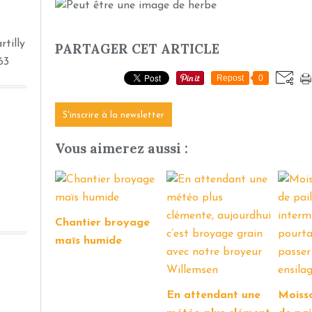
tilly
PARTAGER CET ARTICLE
63
Repost
0
S'inscrire à la newsletter
Vous aimerez aussi :
Chantier broyage
maïs humide
En attendant une
Moiss