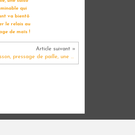
lle, une saiso
rminable qui
nt va bientô
er le relais au
lage de maïs !
Moisson, pressage de paille, une saison interminable qui pourtant va bientôt passer le relais aux ensilage de maïs !