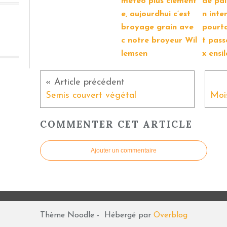
météo plus clément
de pai
e, aujourdhui c’est
n inte
broyage grain ave
pourta
c notre broyeur Wil
t pass
lemsen
x ensi
Semis couvert végétal
COMMENTER CET ARTICLE
Ajouter un commentaire
Thème Noodle - Hébergé par
Overblog