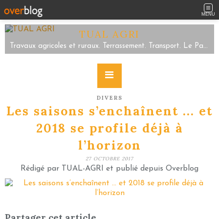
MENU
TUAL AGRI
Travaux agricoles et ruraux. Terrassement. Transport. Le Parc/Sartilly Baie Bocage/Servon. Tel 02.33.48.59.63
DIVERS
Les saisons s’enchaînent ... et
2018 se profile déjà à
l’horizon
27 OCTOBRE 2017
Rédigé par TUAL-AGRI et publié depuis Overblog
Partager cet article