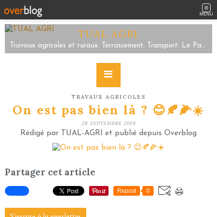
MENU
TUAL AGRI
Travaux agricoles et ruraux. Terrassement. Transport. Le Parc/Sartilly Baie Bocage/Servon. Tel 02.33.48.59.63
TRAVAUX AGRICOLES
On est pas bien là ? 😊🍂🌽☀️
28 SEPTEMBRE 2019
Rédigé par TUAL-AGRI et publié depuis Overblog
Partager cet article
Repost
0
S'inscrire à la newsletter