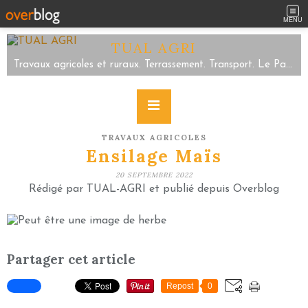
MENU
TUAL AGRI
Travaux agricoles et ruraux. Terrassement. Transport. Le Parc/Sartilly Baie Bocage/Servon. Tel 02.33.48.59.63
TRAVAUX AGRICOLES
Ensilage Maïs
20 SEPTEMBRE 2022
Rédigé par TUAL-AGRI et publié depuis Overblog
Partager cet article
Repost
0