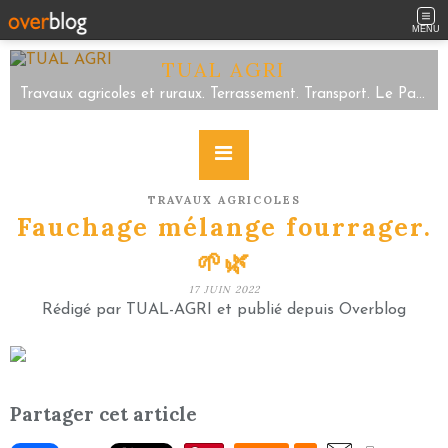
MENU
TUAL AGRI
Travaux agricoles et ruraux. Terrassement. Transport. Le Parc/Sartilly Baie Bocage/Servon. Tel 02.33.48.59.63
TRAVAUX AGRICOLES
Fauchage mélange fourrager.
🌱🌿
17 JUIN 2022
Rédigé par TUAL-AGRI et publié depuis Overblog
Partager cet article