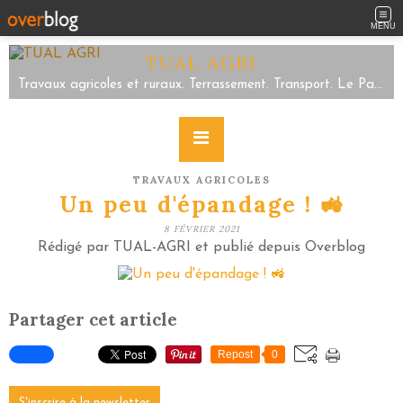
MENU
TUAL AGRI
Travaux agricoles et ruraux. Terrassement. Transport. Le Parc/Sartilly Baie Bocage/Servon. Tel 02.33.48.59.63
TRAVAUX AGRICOLES
Un peu d'épandage ! 🚜
8 FÉVRIER 2021
Rédigé par TUAL-AGRI et publié depuis Overblog
Partager cet article
Repost
0
S'inscrire à la newsletter