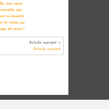
lle, une saiso
rminable qui
nt va bientô
er le relais au
lage de maïs !
Article suivant