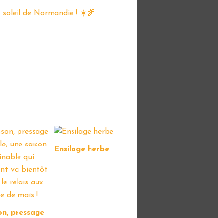
Ensilage herbe
on, pressage