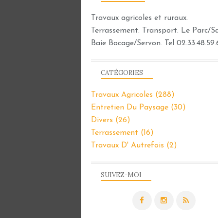
Travaux agricoles et ruraux.
Terrassement. Transport. Le Parc/Sar
Baie Bocage/Servon. Tel 02.33.48.59.
CATÉGORIES
Travaux Agricoles
(288)
Entretien Du Paysage
(30)
Divers
(26)
Terrassement
(16)
Travaux D' Autrefois
(2)
SUIVEZ-MOI