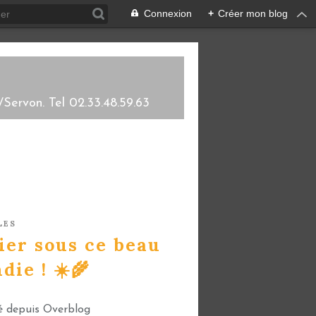
Connexion
+
Créer mon blog
/Servon. Tel 02.33.48.59.63
LES
ier sous ce beau
die ! ☀️🌾
é depuis Overblog