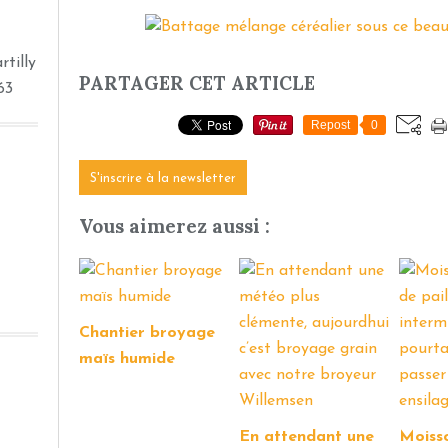
tilly
PARTAGER CET ARTICLE
63
Repost
0
S'inscrire à la newsletter
Vous aimerez aussi :
Chantier broyage
maïs humide
En attendant une
Moiss