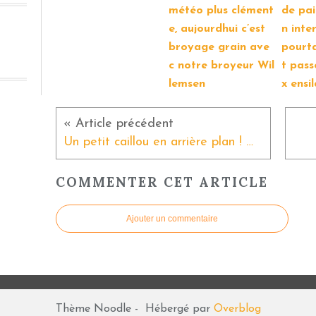
météo plus clément
de pai
e, aujourdhui c’est
n inte
broyage grain ave
pourta
c notre broyeur Wil
t pass
lemsen
x ensi
Un petit caillou en arrière plan ! ☘️☀️🌱
COMMENTER CET ARTICLE
Ajouter un commentaire
Thème Noodle - Hébergé par
Overblog