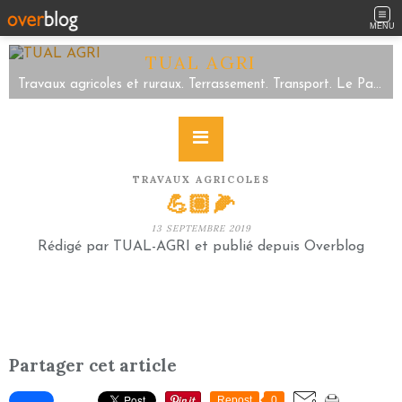
MENU
TUAL AGRI
Travaux agricoles et ruraux. Terrassement. Transport. Le Parc/Sartilly Baie Bocage/Servon. Tel 02.33.48.59.63
TRAVAUX AGRICOLES
💪🏽🌽
13 SEPTEMBRE 2019
Rédigé par TUAL-AGRI et publié depuis Overblog
Partager cet article
Repost
0