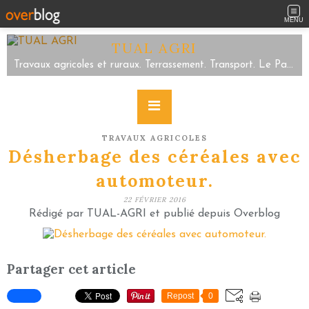
MENU
TUAL AGRI
Travaux agricoles et ruraux. Terrassement. Transport. Le Parc/Sartilly Baie Bocage/Servon. Tel 02.33.48.59.63
TRAVAUX AGRICOLES
Désherbage des céréales avec
automoteur.
22 FÉVRIER 2016
Rédigé par TUAL-AGRI et publié depuis Overblog
Partager cet article
Repost
0