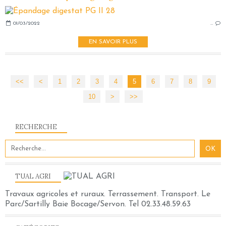
01/03/2022
…
EN SAVOIR PLUS
<<
<
1
2
3
4
5
6
7
8
9
10
20
>
>>
RECHERCHE
TUAL AGRI
Travaux agricoles et ruraux. Terrassement. Transport. Le
Parc/Sartilly Baie Bocage/Servon. Tel 02.33.48.59.63