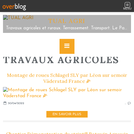
MENU
TUAL AGRI
Travaux agricoles et ruraux. Terrassement. Transport. Le Parc/Sartilly Baie Bocage/Servon. Tel 02.33.48.59.63
TRAVAUX AGRICOLES
Montage de roues Schlagel SLY par Léon sur semoir
Väderstad France 🌽
30/04/2022
…
EN SAVOIR PLUS