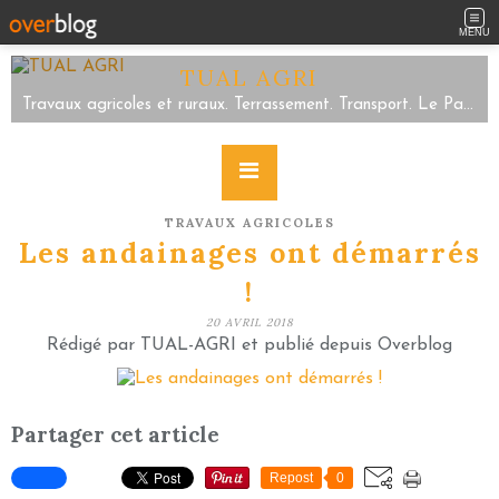
MENU
TUAL AGRI
Travaux agricoles et ruraux. Terrassement. Transport. Le Parc/Sartilly Baie Bocage/Servon. Tel 02.33.48.59.63
TRAVAUX AGRICOLES
Les andainages ont démarrés
!
20 AVRIL 2018
Rédigé par TUAL-AGRI et publié depuis Overblog
Partager cet article
Repost
0